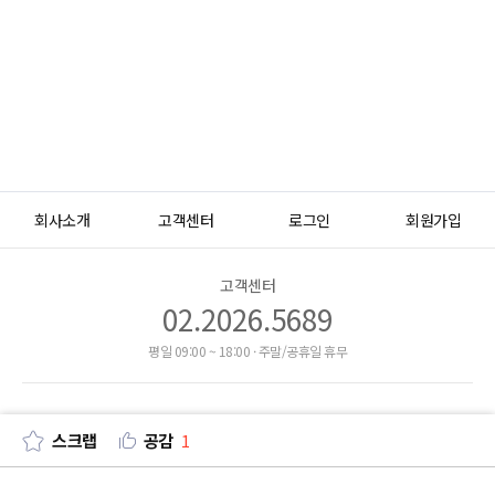
회사소개
고객센터
로그인
회원가입
고객센터
02.2026.5689
평일 09:00 ~ 18:00 · 주말/공휴일 휴무
이용약관
개인정보처리방침
이메일무단수집거부
스크랩
공감
1
주식회사 케어런츠
08507) 서울시 금천구 가산디지털1로 168, 씨동 10층 12호 (가산동,