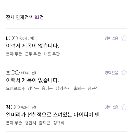
전체 인재검색
91
건
L○○
(60세, 여)
경력없음
이력서 제목이 없습니다.
분야 무관
근무 무관
채용 무관
홍○○
(43세, 남)
경력없음
이력서 제목이 없습니다.
요양보호사
강남구
송파구
남양주시
출퇴근
정규직
김○○
(63세, 남)
경력없음
일머리가 선천적으로 스며있는 아이디어 맨
분야 무관
용인시
출퇴근
정규직