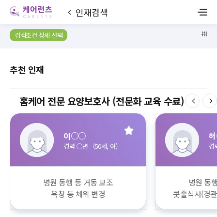
인재검색
검색조건 상세 선택
추천 인재
홈케어 전문 요양보호사 (전문화 교육 수료)
이○○
허
경력 ○년 (50세, 여)
경력
병원 동행 등 거동 보조
병원 동행
욕창 등 체위 변경
콧줄식사(경관