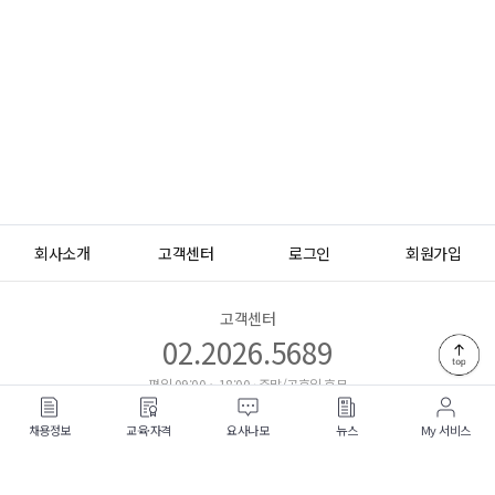
회사소개
고객센터
로그인
회원가입
고객센터
02.2026.5689
평일 09:00 ~ 18:00 · 주말/공휴일 휴무
채용정보
교육·자격
요사나모
뉴스
My 서비스
이용약관
개인정보처리방침
이메일무단수집거부
주식회사 케어런츠