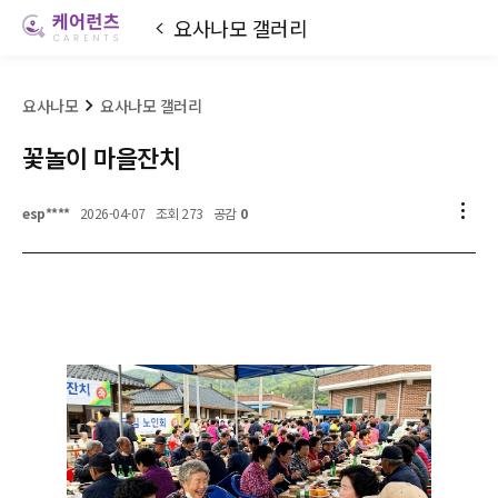
요사나모 갤러리
요사나모
요사나모 갤러리
꽃놀이 마을잔치
esp****
2026-04-07
조회 273
공감
0