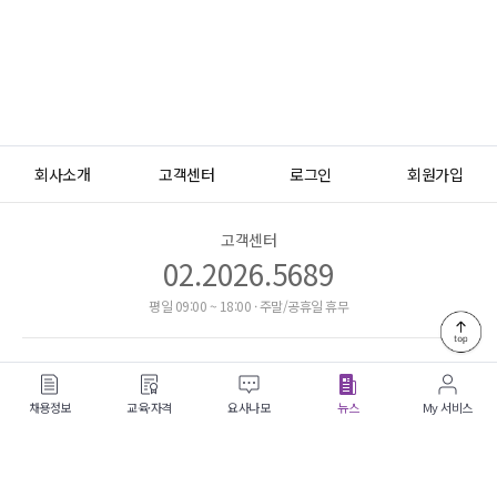
회사소개
고객센터
로그인
회원가입
고객센터
02.2026.5689
평일 09:00 ~ 18:00 · 주말/공휴일 휴무
이용약관
개인정보처리방침
이메일무단수집거부
채용정보
교육·자격
요사나모
뉴스
My 서비스
주식회사 케어런츠
08507) 서울시 금천구 가산디지털1로 168, 씨동 10층 12호 (가산동,
우림라이온스밸리)
사업자등록번호: 153-87-02619
직업정보제공사업: J1206020210010